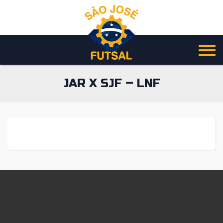
Pular
para
o
conteúdo
JAR X SJF – LNF