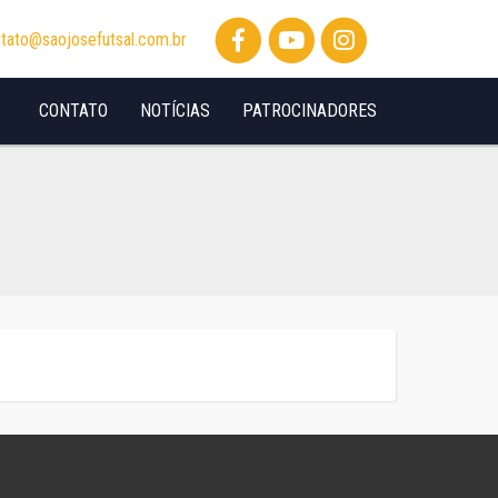
tato@saojosefutsal.com.br
CONTATO
NOTÍCIAS
PATROCINADORES