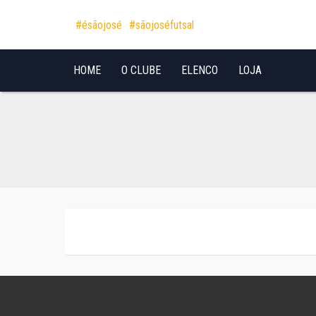
Pular para o conteúdo
#ésãojosé
#sãojoséfutsal
HOME
O CLUBE
ELENCO
LOJA