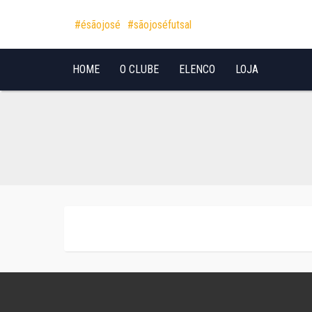
Pular para o conteúdo
#ésãojosé
#sãojoséfutsal
HOME
O CLUBE
ELENCO
LOJA