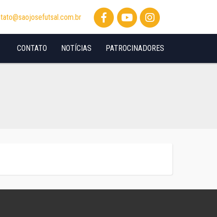
tato@saojosefutsal.com.br
CONTATO
NOTÍCIAS
PATROCINADORES