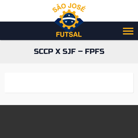
Pular
para
o
conteúdo
SCCP X SJF – FPFS