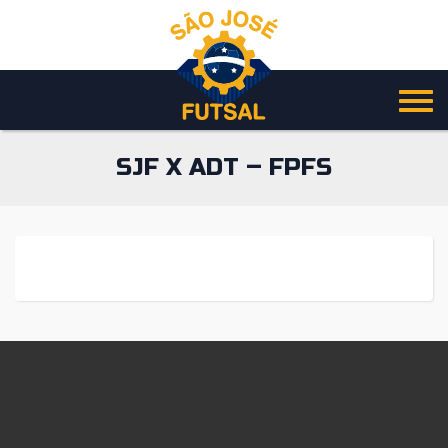
Pular
para
o
conteúdo
SJF X ADT – FPFS