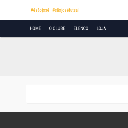
Pular para o conteúdo
#ésãojosé
#sãojoséfutsal
HOME
O CLUBE
ELENCO
LOJA