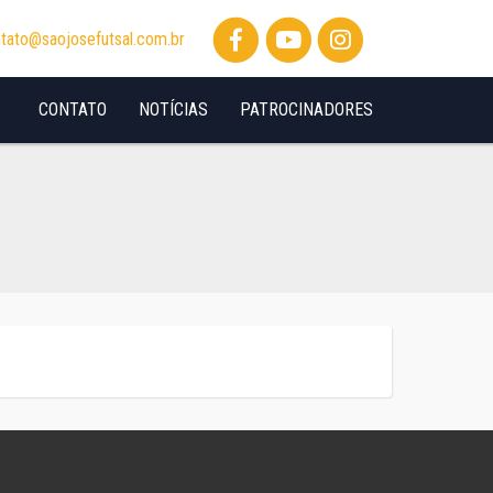
tato@saojosefutsal.com.br
CONTATO
NOTÍCIAS
PATROCINADORES