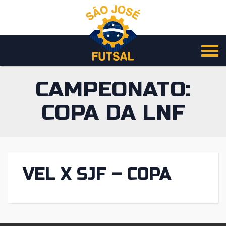
Pular
para
o
conteúdo
CAMPEONATO:
COPA DA LNF
VEL X SJF – COPA