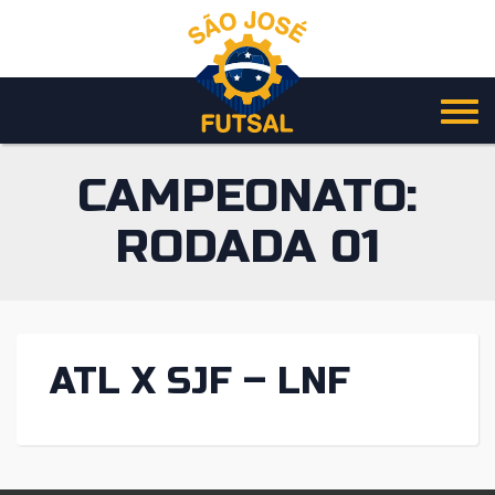
Pular
para
o
conteúdo
CAMPEONATO:
RODADA 01
ATL X SJF – LNF