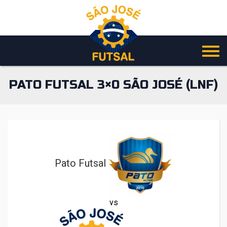
Pular
para
o
conteúdo
PATO FUTSAL 3×0 SÃO JOSÉ (LNF)
Pato Futsal
vs