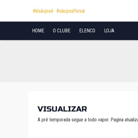
Pular para o conteúdo
#ésãojosé
#sãojoséfutsal
HOME
O CLUBE
ELENCO
LOJA
VISUALIZAR
A pré temporada segue a todo vapor. Pagina atual