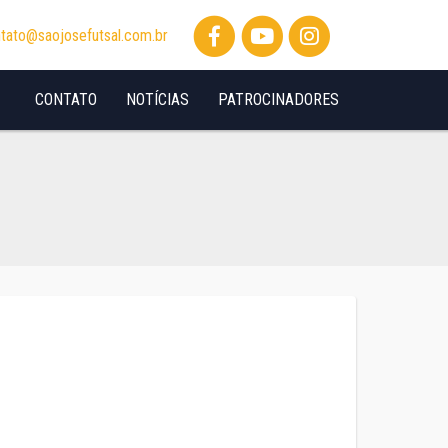
tato@saojosefutsal.com.br
CONTATO
NOTÍCIAS
PATROCINADORES