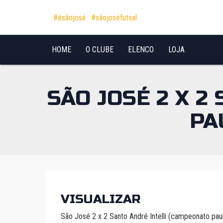
Pular para o conteúdo
#ésãojosé
#sãojoséfutsal
HOME
O CLUBE
ELENCO
LOJA
SÃO JOSÉ 2 X 2
PA
VISUALIZAR
São José 2 x 2 Santo André Intelli (campeonato pau