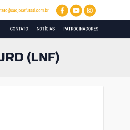
tato@saojosefutsal.com.br
CONTATO
NOTÍCIAS
PATROCINADORES
URO (LNF)