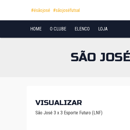
Pular para o conteúdo
#ésãojosé
#sãojoséfutsal
HOME
O CLUBE
ELENCO
LOJA
SÃO JOSÉ
VISUALIZAR
São José 3 x 3 Esporte Futuro (LNF)