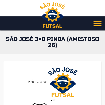
Pular
para
o
conteúdo
SÃO JOSÉ 3×0 PINDA (AMISTOSO
26)
São José
vs