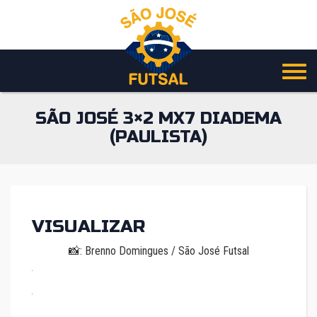
Pular
para
o
conteúdo
SÃO JOSÉ 3×2 MX7 DIADEMA
(PAULISTA)
VISUALIZAR
📸: Brenno Domingues / São José Futsal