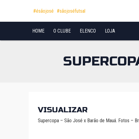
Pular para o conteúdo
#ésãojosé
#sãojoséfutsal
HOME
O CLUBE
ELENCO
LOJA
SUPERCOPA
VISUALIZAR
Supercopa – São José x Barão de Mauá. Fotos – B