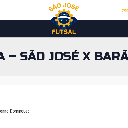
con
 – SÃO JOSÉ X BAR
renno Domingues