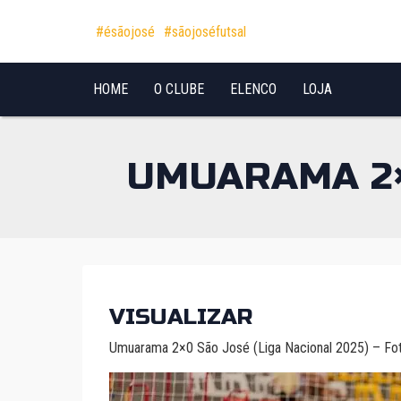
Pular para o conteúdo
#ésãojosé
#sãojoséfutsal
HOME
O CLUBE
ELENCO
LOJA
UMUARAMA 2×0
VISUALIZAR
Umuarama 2×0 São José (Liga Nacional 2025) – Fot