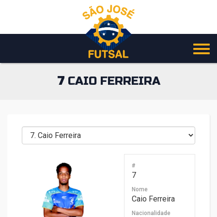
Pular
para
o
conteúdo
7
CAIO FERREIRA
#
7
Nome
Caio Ferreira
Nacionalidade