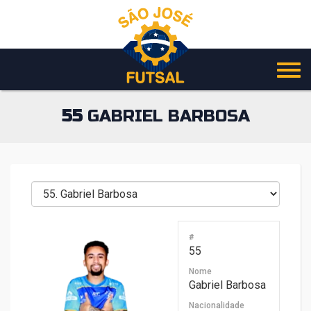
Pular
para
o
conteúdo
55
GABRIEL BARBOSA
#
55
Nome
Gabriel Barbosa
Nacionalidade