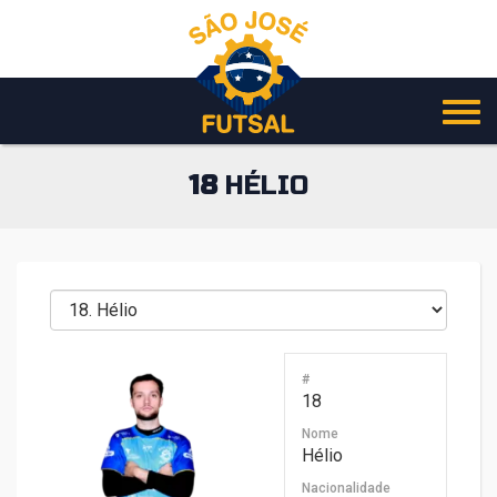
Pular
para
o
conteúdo
18
HÉLIO
#
18
Nome
Hélio
Nacionalidade