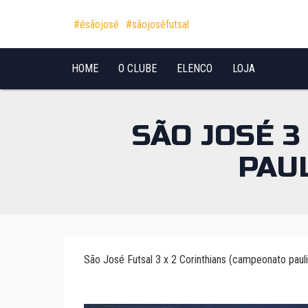
Pular para o conteúdo
#ésãojosé
#sãojoséfutsal
HOME
O CLUBE
ELENCO
LOJA
SÃO JOSÉ 3
PAU
São José Futsal 3 x 2 Corinthians (campeonato pau