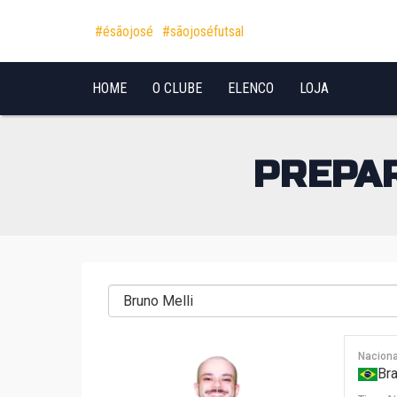
Pular para o conteúdo
#ésãojosé
#sãojoséfutsal
HOME
O CLUBE
ELENCO
LOJA
PREPAR
Naciona
Bra