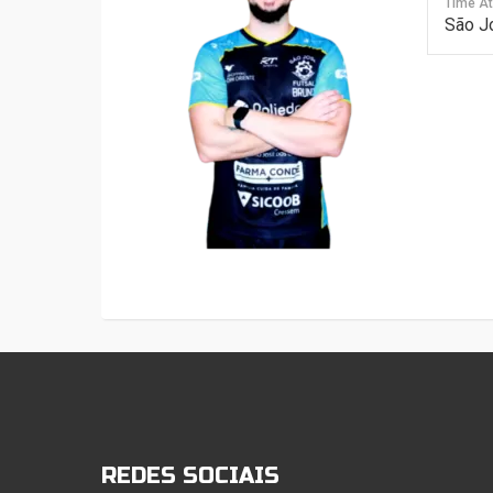
Time At
São J
REDES SOCIAIS