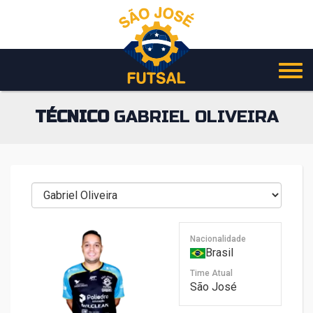
Pular
para
o
conteúdo
TÉCNICO
GABRIEL OLIVEIRA
Nacionalidade
Brasil
Time Atual
São José