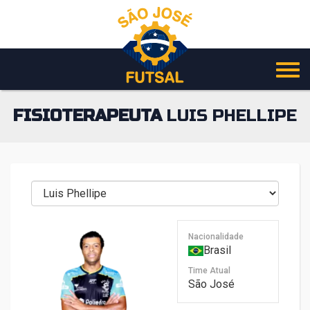
Pular
para
o
conteúdo
FISIOTERAPEUTA
LUIS PHELLIPE
Nacionalidade
Brasil
Time Atual
São José