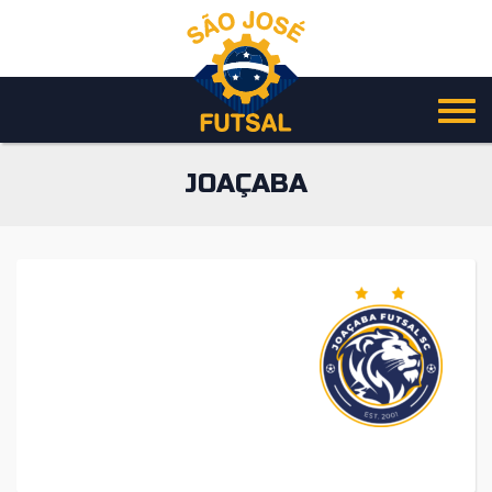
Pular
para
o
conteúdo
JOAÇABA