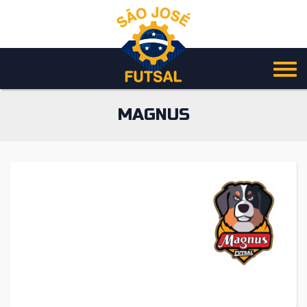
Pular
para
o
conteúdo
MAGNUS