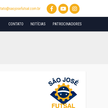
tato@saojosefutsal.com.br
CONTATO
NOTÍCIAS
PATROCINADORES