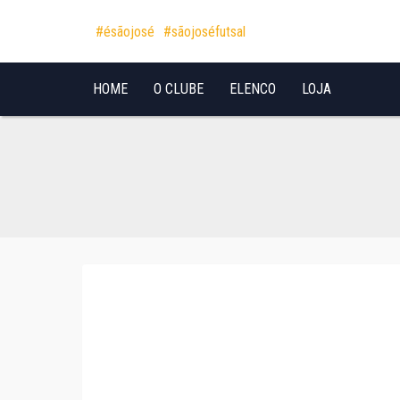
Pular para o conteúdo
#ésãojosé
#sãojoséfutsal
HOME
O CLUBE
ELENCO
LOJA