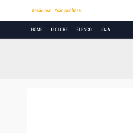
Pular para o conteúdo
#ésãojosé
#sãojoséfutsal
HOME
O CLUBE
ELENCO
LOJA