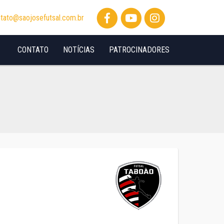
tato@saojosefutsal.com.br
CONTATO
NOTÍCIAS
PATROCINADORES