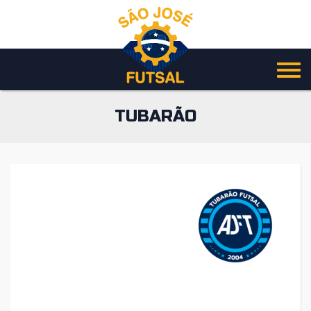
Pular
para
o
conteúdo
TUBARÃO