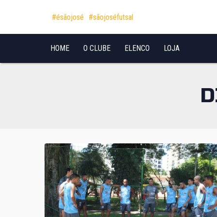
Pular para o conteúdo
#ésãojosé
#sãojoséfutsal
HOME
O CLUBE
ELENCO
LOJA
D