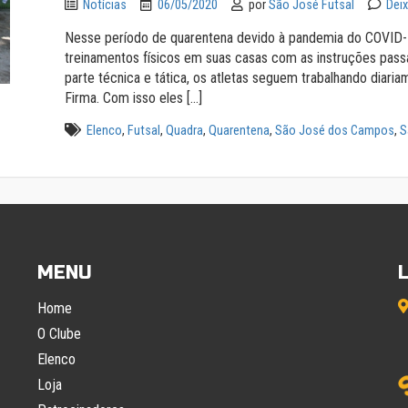
Notícias
06/05/2020
por
São José Futsal
Dei
Nesse período de quarentena devido à pandemia do COVID-1
treinamentos físicos em suas casas com as instruções passa
parte técnica e tática, os atletas seguem trabalhando diari
Firma. Com isso eles […]
Elenco
,
Futsal
,
Quadra
,
Quarentena
,
São José dos Campos
,
S
MENU
Home
O Clube
Elenco
Loja