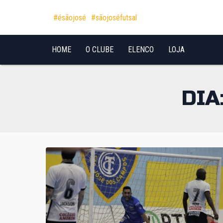
Pular para o conteúdo
#ésãojosé
#sãojoséfutsal
HOME
O CLUBE
ELENCO
LOJA
DIA