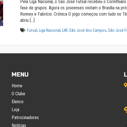
Pela Liga Nacional, o São José Futsal recebeu o Corinthians
fase de grupos. Agora os joseenses visitam o Brasília na pr
Ronney e Fabrício. Crônica O jogo começou com tudo no Tên
abriu […]
Futsal
,
Liga Nacional
,
LNF
,
São José dos Campos
,
São José F
MENU
Home
O Clube
Elenco
Loja
Patrocinadores
Notícias