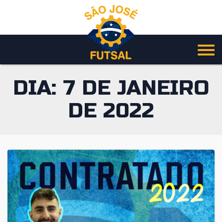
Pular
para
o
conteúdo
DIA:
7 DE JANEIRO
DE 2022