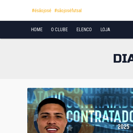
Pular para o conteúdo
#ésãojosé
#sãojoséfutsal
HOME
O CLUBE
ELENCO
LOJA
DI