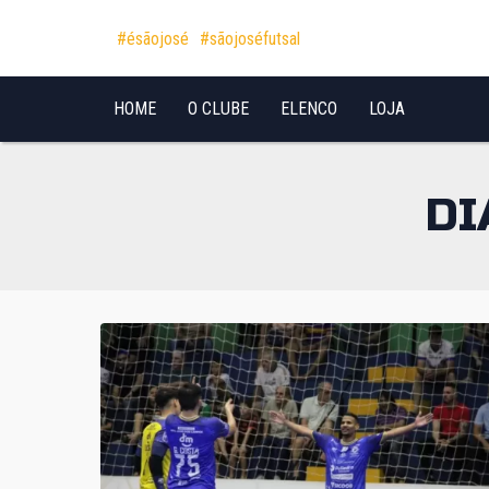
Pular para o conteúdo
#ésãojosé
#sãojoséfutsal
HOME
O CLUBE
ELENCO
LOJA
DI