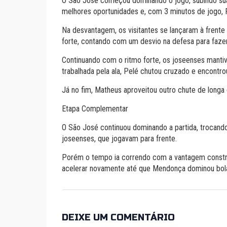
O São José começou dominando o jogo, subindo sua 
melhores oportunidades e, com 3 minutos de jogo, P
Na desvantagem, os visitantes se lançaram à frente
forte, contando com um desvio na defesa para faze
Continuando com o ritmo forte, os joseenses mant
trabalhada pela ala, Pelé chutou cruzado e encontro
Já no fim, Matheus aproveitou outro chute de longa d
Etapa Complementar
O São José continuou dominando a partida, trocand
joseenses, que jogavam para frente.
Porém o tempo ia correndo com a vantagem construíd
acelerar novamente até que Mendonça dominou bola no
DEIXE UM COMENTÁRIO