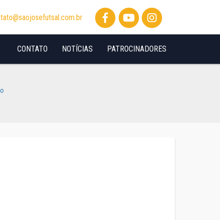
tato@saojosefutsal.com.br
CONTATO
NOTÍCIAS
PATROCINADORES
io