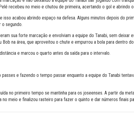
marcação e não deixando a equipe do Tanabi sair jogando com tranqüili
elé recebeu no meio e chutou de primeira, acertando o gol e abrindo o
 e isso acabou abrindo espaço na defesa. Alguns minutos depois do pri
r o segundo.
iveram sua forte marcação e envolviam a equipe do Tanabi, sem deixa
u Bob na área, que aproveitou o chute e empurrou a bola para dentro do 
istância e marcou o quarto antes da saída para o intervalo.
o passes e fazendo o tempo passar enquanto a equipe do Tanabi tentav
a no primeiro tempo se mantinha para os joseenses. A partir da metad
 meio e finalizou rasteiro para fazer o quinto e dar números finais pa