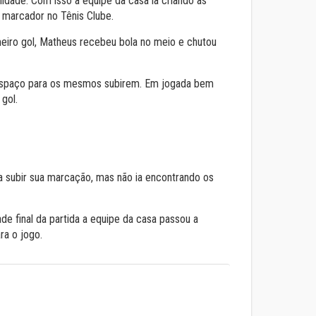
dade. Com isso a equipe da casa ia criando as
 marcador no Tênis Clube.
meiro gol, Matheus recebeu bola no meio e chutou
r espaço para os mesmos subirem. Em jogada bem
gol.
a subir sua marcação, mas não ia encontrando os
e final da partida a equipe da casa passou a
ra o jogo.