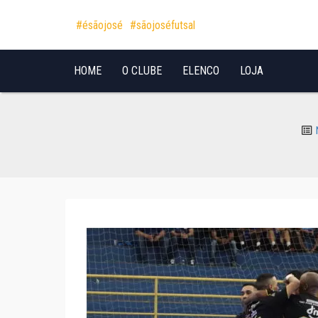
Pular para o conteúdo
#ésãojosé
#sãojoséfutsal
HOME
O CLUBE
ELENCO
LOJA