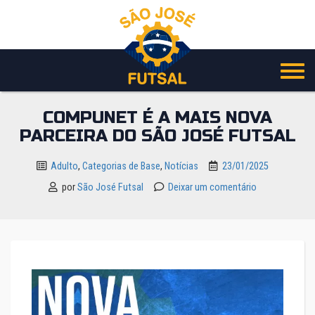
Pular
para
o
conteúdo
COMPUNET É A MAIS NOVA
PARCEIRA DO SÃO JOSÉ FUTSAL
Adulto
,
Categorias de Base
,
Notícias
23/01/2025
por
São José Futsal
Deixar um comentário