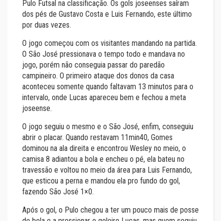
Pulo Futsal na classificação. Os gols joseenses saíram
dos pés de Gustavo Costa e Luis Fernando, este último
por duas vezes.
O jogo começou com os visitantes mandando na partida.
O São José pressionava o tempo todo e mandava no
jogo, porém não conseguia passar do paredão
campineiro. O primeiro ataque dos donos da casa
aconteceu somente quando faltavam 13 minutos para o
intervalo, onde Lucas apareceu bem e fechou a meta
joseense.
O jogo seguiu o mesmo e o São José, enfim, conseguiu
abrir o placar. Quando restavam 11min40, Gomes
dominou na ala direita e encontrou Wesley no meio, o
camisa 8 adiantou a bola e encheu o pé, ela bateu no
travessão e voltou no meio da área para Luis Fernando,
que esticou a perna e mandou ela pro fundo do gol,
fazendo São José 1×0.
Após o gol, o Pulo chegou a ter um pouco mais de posse
de bola e a pressionar o goleiro Lucas, mas quem seguiu