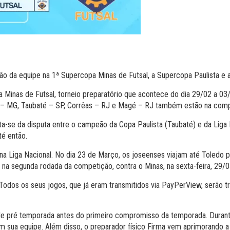
ção da equipe na 1ª Supercopa Minas de Futsal, a Supercopa Paulista e a
 Minas de Futsal, torneio preparatório que acontece do dia 29/02 a 0
ca – MG, Taubaté – SP, Corrêas – RJ e Magé – RJ também estão na comp
ta-se da disputa entre o campeão da Copa Paulista (Taubaté) e da Liga 
té então.
 na Liga Nacional. No dia 23 de Março, os joseenses viajam até Toledo p
na segunda rodada da competição, contra o Minas, na sexta-feira, 29/03
odos os seus jogos, que já eram transmitidos via PayPerView, serão tr
 pré temporada antes do primeiro compromisso da temporada. Durante 
 sua equipe. Além disso, o preparador físico Firma vem aprimorando a p