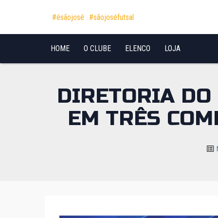
Pular para o conteúdo
#ésãojosé
#sãojoséfutsal
HOME
O CLUBE
ELENCO
LOJA
DIRETORIA DO
EM TRÊS COM