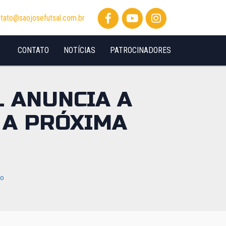
tato@saojosefutsal.com.br
CONTATO
NOTÍCIAS
PATROCINADORES
L ANUNCIA A
 A PRÓXIMA
io