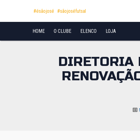
Pular para o conteúdo
#ésãojosé
#sãojoséfutsal
HOME
O CLUBE
ELENCO
LOJA
DIRETORIA 
RENOVAÇÃO