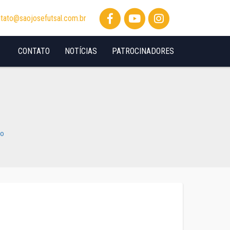
tato@saojosefutsal.com.br
CONTATO
NOTÍCIAS
PATROCINADORES
io