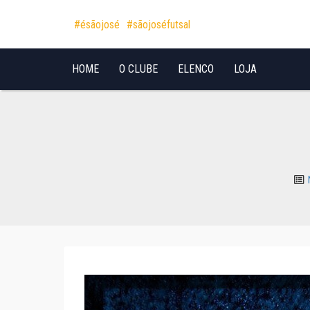
Pular para o conteúdo
#ésãojosé
#sãojoséfutsal
HOME
O CLUBE
ELENCO
LOJA