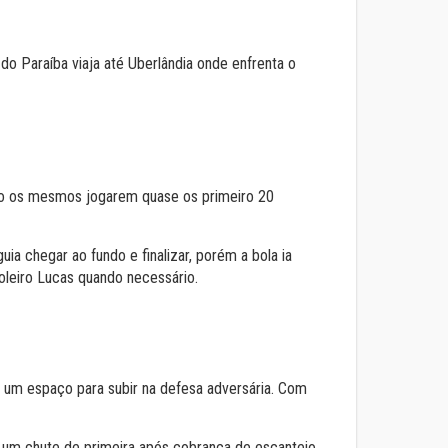
o Paraíba viaja até Uberlândia onde enfrenta o
do os mesmos jogarem quase os primeiro 20
a chegar ao fundo e finalizar, porém a bola ia
oleiro Lucas quando necessário.
 um espaço para subir na defesa adversária. Com
um chute de primeira após cobrança de escanteio.