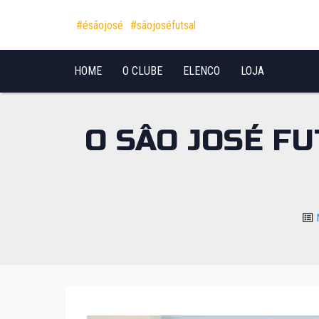
Pular para o conteúdo
#ésãojosé
#sãojoséfutsal
HOME
O CLUBE
ELENCO
LOJA
O SÂO JOSÉ F