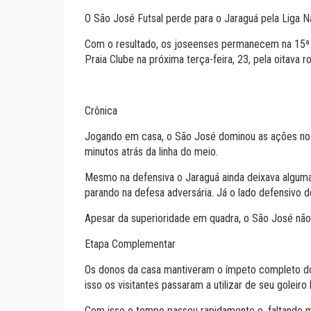
O São José Futsal perde para o Jaraguá pela Liga Na
Com o resultado, os joseenses permanecem na 15ª p
Praia Clube na próxima terça-feira, 23, pela oitava 
Crônica
Jogando em casa, o São José dominou as ações no 
minutos atrás da linha do meio.
Mesmo na defensiva o Jaraguá ainda deixava algumas
parando na defesa adversária. Já o lado defensivo
Apesar da superioridade em quadra, o São José não 
Etapa Complementar
Os donos da casa mantiveram o ímpeto completo do 
isso os visitantes passaram a utilizar de seu goleir
Com isso o tempo passou rapidamente e, faltando 