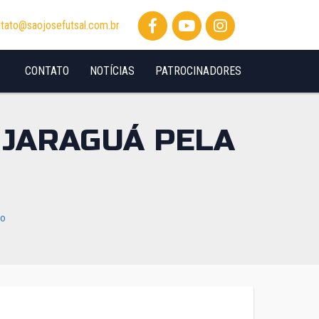
tato@saojosefutsal.com.br
CONTATO
NOTÍCIAS
PATROCINADORES
 JARAGUÁ PELA
io