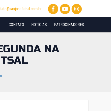
tato@saojosefutsal.com.br
CONTATO
NOTÍCIAS
PATROCINADORES
SEGUNDA NA
UTSAL
io