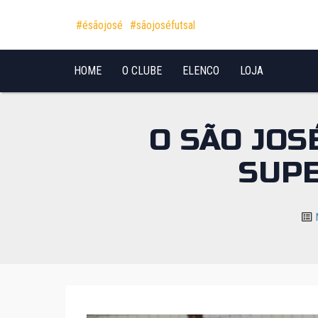
Pular para o conteúdo
#ésãojosé
#sãojoséfutsal
HOME
O CLUBE
ELENCO
LOJA
O SÃO JOS
SUPE