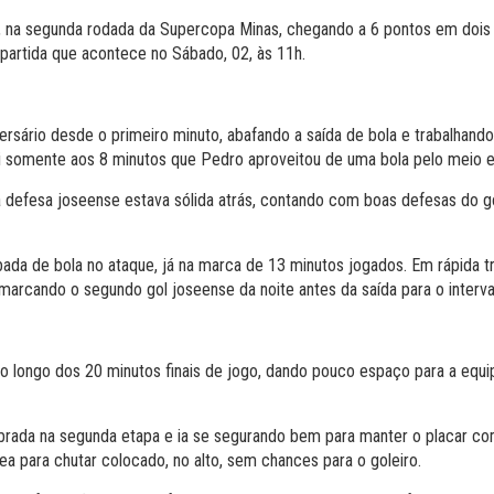
 na segunda rodada da Supercopa Minas, chegando a 6 pontos em dois jo
 partida que acontece no Sábado, 02, às 11h.
rsário desde o primeiro minuto, abafando a saída de bola e trabalhand
omente aos 8 minutos que Pedro aproveitou de uma bola pelo meio e fin
defesa joseense estava sólida atrás, contando com boas defesas do gole
 de bola no ataque, já na marca de 13 minutos jogados. Em rápida tr
marcando o segundo gol joseense da noite antes da saída para o interva
longo dos 20 minutos finais de jogo, dando pouco espaço para a equip
brada na segunda etapa e ia se segurando bem para manter o placar como 
ea para chutar colocado, no alto, sem chances para o goleiro.