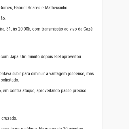
, Gomes, Gabriel Soares e Matheusinho.
ão.
ira, 31, às 20:00h, com transmissão ao vivo da Cazé
, com Japa. Um minuto depois Biel aproveitou
entava subir para diminuir a vantagem joseense, mas
olicitado.
to, em contra ataque, aproveitando passe preciso
e cruzado.
 para fazer o sétimo. Na marca de 10 minutos