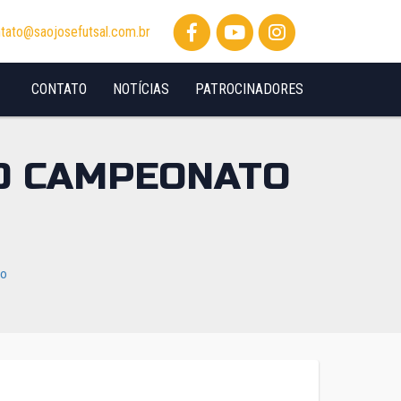
tato@saojosefutsal.com.br
CONTATO
NOTÍCIAS
PATROCINADORES
LO CAMPEONATO
io