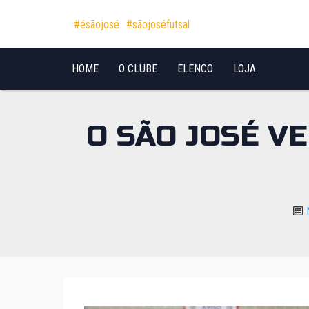
Pular para o conteúdo
#ésãojosé
#sãojoséfutsal
HOME
O CLUBE
ELENCO
LOJA
O SÃO JOSÉ V