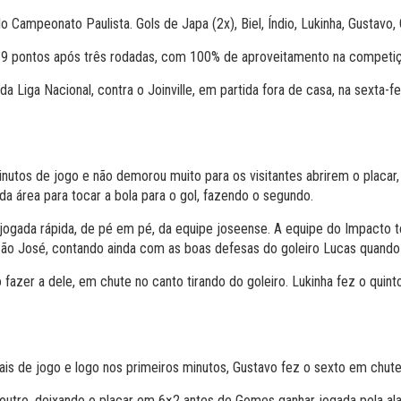
o Campeonato Paulista. Gols de Japa (2x), Biel, Índio, Lukinha, Gustavo
a 9 pontos após três rodadas, com 100% de aproveitamento na competiç
Liga Nacional, contra o Joinville, em partida fora de casa, na sexta-fe
utos de jogo e não demorou muito para os visitantes abrirem o placar
a área para tocar a bola para o gol, fazendo o segundo.
 jogada rápida, de pé em pé, da equipe joseense. A equipe do Impacto t
o José, contando ainda com as boas defesas do goleiro Lucas quando s
fazer a dele, em chute no canto tirando do goleiro. Lukinha fez o quin
ais de jogo e logo nos primeiros minutos, Gustavo fez o sexto em chut
outro, deixando o placar em 6×2 antes de Gomes ganhar jogada pela ala