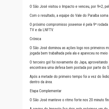
O São José visitou o Impacto e venceu, por 9×2, pel
Com o resultado, a equipe do Vale do Paraíba som
O próximo compromisso joseense é pela 9ª rodada da 
TV e da LNFTV.
Crônica
O São José dominou as ações logo nos primeiros min
jogada bem trabalhada pela ala e apareceu no meio d
O terceiro gol foi novamente do Japa, aproveitando
encontrava uma defesa bem postada por parte do Sã
Após a metade do primeiro tempo foi a vez do Índio 
dentro da área.
Etapa Complementar
O São José manteve o ritmo forte nos 20 minuto fin
A equipe do Impacto fez dois gols próximos um do 