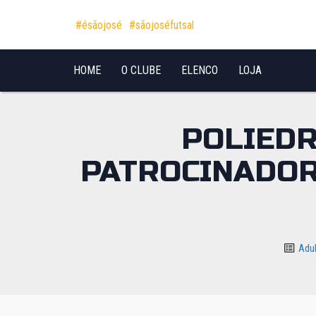
Pular para o conteúdo
#ésãojosé
#sãojoséfutsal
HOME
O CLUBE
ELENCO
LOJA
POLIEDR
PATROCINADOR
Adu