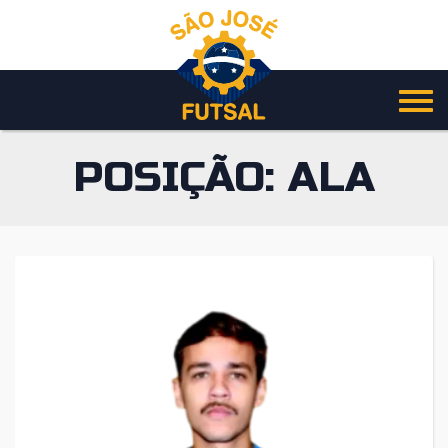
Pular
para
o
conteúdo
POSIÇÃO:
ALA