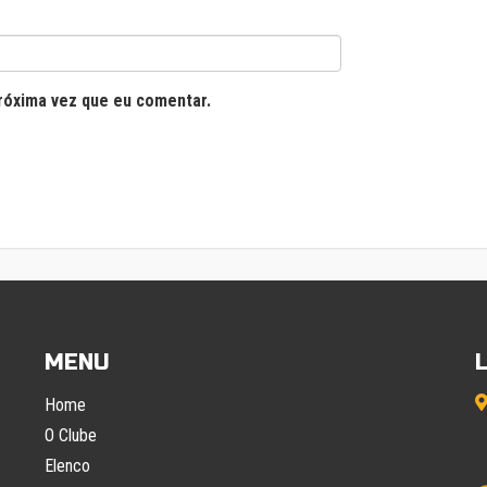
róxima vez que eu comentar.
MENU
Home
O Clube
Elenco