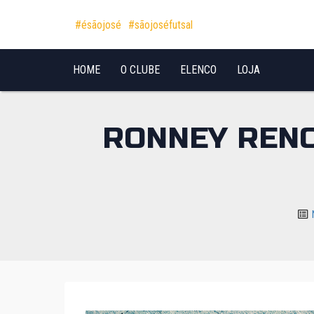
Pular para o conteúdo
#ésãojosé
#sãojoséfutsal
HOME
O CLUBE
ELENCO
LOJA
RONNEY RENO