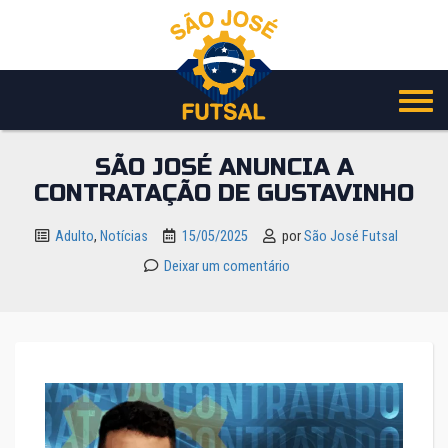
Pular
para
o
conteúdo
SÃO JOSÉ ANUNCIA A
CONTRATAÇÃO DE GUSTAVINHO
Adulto
,
Notícias
15/05/2025
por
São José Futsal
Deixar um comentário