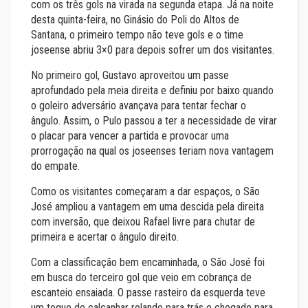
com os três gols na virada na segunda etapa. Já na noite
desta quinta-feira, no Ginásio do Poli do Altos de
Santana, o primeiro tempo não teve gols e o time
joseense abriu 3×0 para depois sofrer um dos visitantes.
No primeiro gol, Gustavo aproveitou um passe
aprofundado pela meia direita e definiu por baixo quando
o goleiro adversário avançava para tentar fechar o
ângulo. Assim, o Pulo passou a ter a necessidade de virar
o placar para vencer a partida e provocar uma
prorrogação na qual os joseenses teriam nova vantagem
do empate.
Como os visitantes começaram a dar espaços, o São
José ampliou a vantagem em uma descida pela direita
com inversão, que deixou Rafael livre para chutar de
primeira e acertar o ângulo direito.
Com a classificação bem encaminhada, o São José foi
em busca do terceiro gol que veio em cobrança de
escanteio ensaiada. O passe rasteiro da esquerda teve
um toque de calcanhar rolando para trás e chegado para