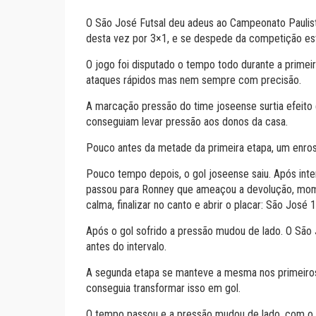
O São José Futsal deu adeus ao Campeonato Paulist
desta vez por 3×1, e se despede da competição est
O jogo foi disputado o tempo todo durante a prime
ataques rápidos mas nem sempre com precisão.
A marcação pressão do time joseense surtia efeito e
conseguiam levar pressão aos donos da casa.
Pouco antes da metade da primeira etapa, um enrosc
Pouco tempo depois, o gol joseense saiu. Após inte
passou para Ronney que ameaçou a devolução, mome
calma, finalizar no canto e abrir o placar: São José 
Após o gol sofrido a pressão mudou de lado. O São
antes do intervalo.
A segunda etapa se manteve a mesma nos primeiros 
conseguia transformar isso em gol.
O tempo passou e a pressão mudou de lado, com o