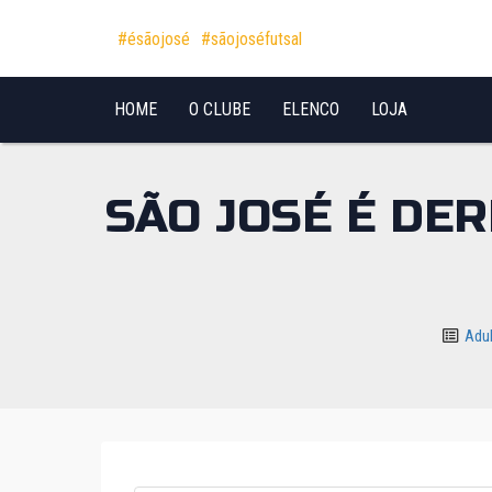
Pular para o conteúdo
#ésãojosé
#sãojoséfutsal
HOME
O CLUBE
ELENCO
LOJA
SÃO JOSÉ É DE
Adu