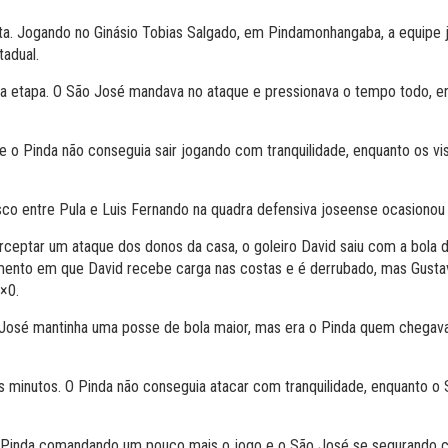
a. Jogando no Ginásio Tobias Salgado, em Pindamonhangaba, a equipe j
adual.
ira etapa. O São José mandava no ataque e pressionava o tempo todo, 
 o Pinda não conseguia sair jogando com tranquilidade, enquanto os visi
o entre Pula e Luis Fernando na quadra defensiva joseense ocasionou a
rceptar um ataque dos donos da casa, o goleiro David saiu com a bola d
nto em que David recebe carga nas costas e é derrubado, mas Gustavo
1×0.
 José mantinha uma posse de bola maior, mas era o Pinda quem chegava
minutos. O Pinda não conseguia atacar com tranquilidade, enquanto o 
 Pinda comandando um pouco mais o jogo e o São José se segurando 