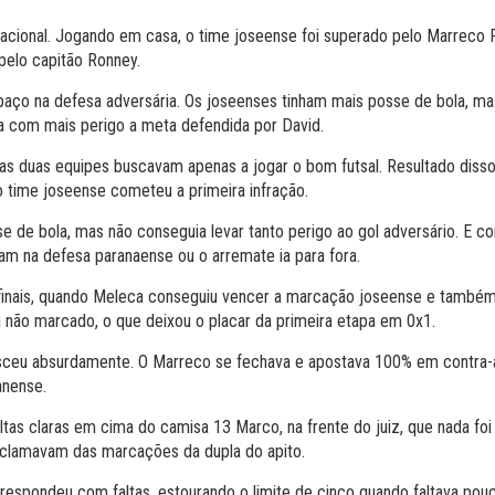
acional. Jogando em casa, o time joseense foi superado pelo Marreco Fut
pelo capitão Ronney.
aço na defesa adversária. Os joseenses tinham mais posse de bola, ma
a com mais perigo a meta defendida por David.
 as duas equipes buscavam apenas a jogar o bom futsal. Resultado disso f
o time joseense cometeu a primeira infração.
 de bola, mas não conseguia levar tanto perigo ao gol adversário. E 
m na defesa paranaense ou o arremate ia para fora.
 finais, quando Meleca conseguiu vencer a marcação joseense e também o
i não marcado, o que deixou o placar da primeira etapa em 0x1.
eu absurdamente. O Marreco se fechava e apostava 100% em contra-at
anense.
tas claras em cima do camisa 13 Marco, na frente do juiz, que nada foi
eclamavam das marcações da dupla do apito.
espondeu com faltas, estourando o limite de cinco quando faltava pouc