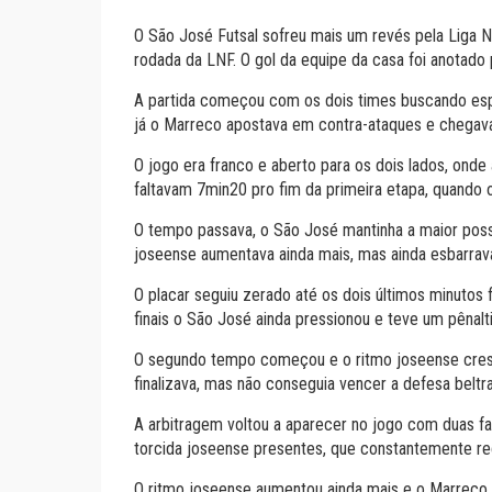
O São José Futsal sofreu mais um revés pela Liga N
rodada da LNF. O gol da equipe da casa foi anotado 
A partida começou com os dois times buscando esp
já o Marreco apostava em contra-ataques e chegav
O jogo era franco e aberto para os dois lados, onde
faltavam 7min20 pro fim da primeira etapa, quando 
O tempo passava, o São José mantinha a maior posse
joseense aumentava ainda mais, mas ainda esbarrava
O placar seguiu zerado até os dois últimos minutos
finais o São José ainda pressionou e teve um pênalt
O segundo tempo começou e o ritmo joseense cresc
finalizava, mas não conseguia vencer a defesa beltr
A arbitragem voltou a aparecer no jogo com duas fal
torcida joseense presentes, que constantemente r
O ritmo joseense aumentou ainda mais e o Marreco r