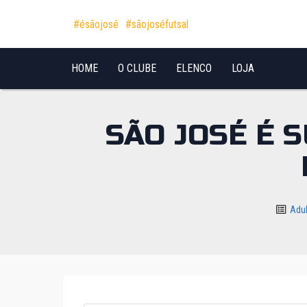
Pular para o conteúdo
#ésãojosé
#sãojoséfutsal
HOME
O CLUBE
ELENCO
LOJA
SÃO JOSÉ É 
Adu