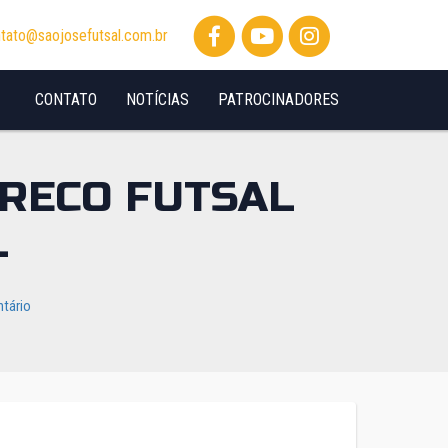
tato@saojosefutsal.com.br
CONTATO
NOTÍCIAS
PATROCINADORES
RRECO FUTSAL
L
tário