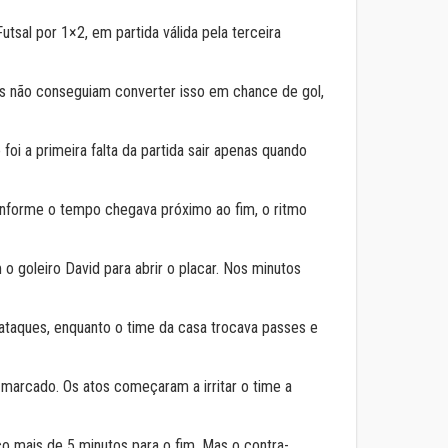
sal por 1×2, em partida válida pela terceira
s não conseguiam converter isso em chance de gol,
oi a primeira falta da partida sair apenas quando
conforme o tempo chegava próximo ao fim, o ritmo
 goleiro David para abrir o placar. Nos minutos
aques, enquanto o time da casa trocava passes e
 marcado. Os atos começaram a irritar o time a
o mais de 5 minutos para o fim. Mas o contra-