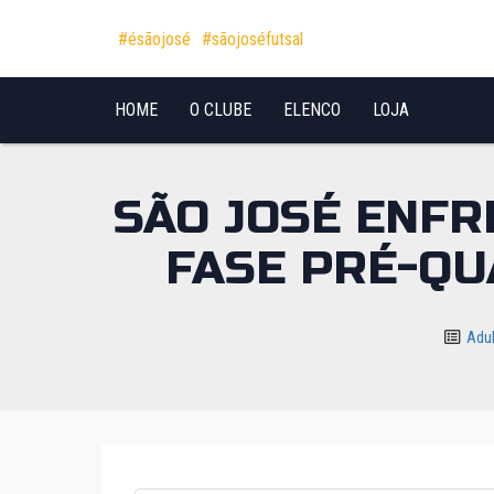
Pular para o conteúdo
#ésãojosé
#sãojoséfutsal
HOME
O CLUBE
ELENCO
LOJA
SÃO JOSÉ ENF
FASE PRÉ-QU
Adu