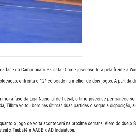
ma fase do Campeonato Paulista. O time joseense terá pela frente a Wim
colocação, enfrenta o 12º colocado na melhor de dois jogos. A partida d
primeira fase da Liga Nacional de Futsal, o time joseense permanece s
a, Tilbita voltou bem nas últimas duas partidas e segue a disposição,
 enquanto o jogo de volta acontecerá na próxima semana. Além do duelo
sal x Taubaté e AABB x AD Indaiatuba.